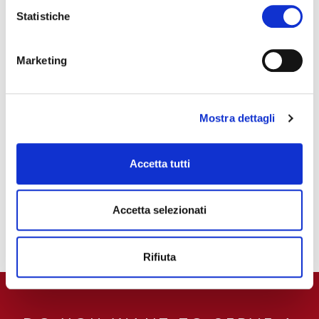
Statistiche
Marketing
Mostra dettagli
CREMA
50% Arabica, 50% Robusta
Accetta tutti
150 pz
PODS
Accetta selezionati
Rifiuta