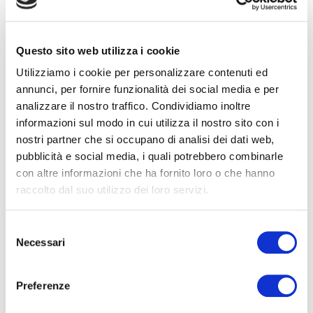
CREMA
Questo sito web utilizza i cookie
50% Arabica, 50% Robusta
250 g
Utilizziamo i cookie per personalizzare contenuti ed
annunci, per fornire funzionalità dei social media e per
GROUND COFFEE
analizzare il nostro traffico. Condividiamo inoltre
informazioni sul modo in cui utilizza il nostro sito con i
nostri partner che si occupano di analisi dei dati web,
pubblicità e social media, i quali potrebbero combinarle
con altre informazioni che ha fornito loro o che hanno
raccolto dal suo utilizzo dei loro servizi.
Selezione
Necessari
del
consenso
Preferenze