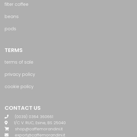
filter coffee
beans
pods
TERMS
terms of sale
privacy policy
cookie policy
CONTACT US
(0039) 0364 360661
1/C V. RUC, Esine, BS 25040
shop@caffemorandini.it
export@caffemorandini.it