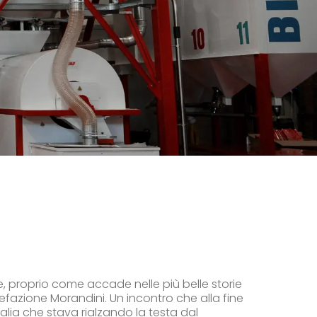
e, proprio come accade nelle più belle storie
efazione Morandini. Un incontro che alla fine
talia che stava rialzando la testa dal