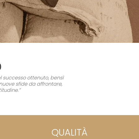
0
l successo ottenuto, bensì
nuove sfide da affrontare,
itudine.”
QUALITÀ