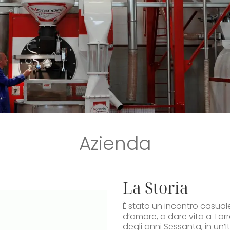
Azienda
La Storia
È stato un incontro casual
d’amore, a dare vita a Torr
degli anni Sessanta, in un’I