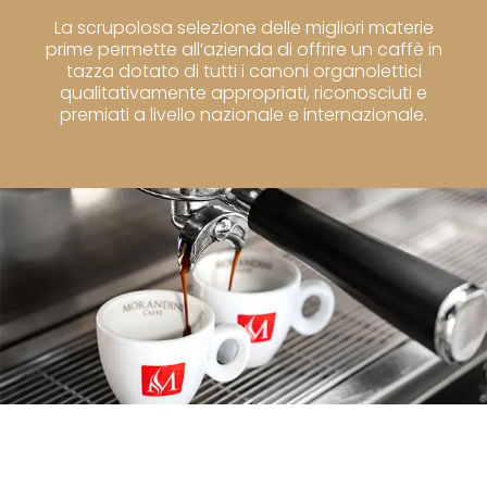
La scrupolosa selezione delle migliori materie
prime permette all’azienda di offrire un caffè in
tazza dotato di tutti i canoni organolettici
qualitativamente appropriati, riconosciuti e
premiati a livello nazionale e internazionale.