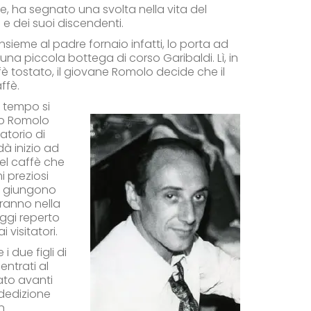
, ha segnato una svolta nella vita del
e dei suoi discendenti.
insieme al padre fornaio infatti, lo porta ad
i una piccola bottega di corso Garibaldi. Lì, in
ffè tostato, il giovane Romolo decide che il
ffè.
 tempo si
do Romolo
ratorio di
à inizio ad
el caffè che
i preziosi
e giungono
ranno nella
oggi reperto
 visitatori.
 i due figli di
entrati al
ato avanti
 dedizione
n