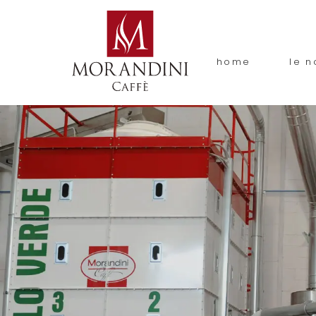
home
le n