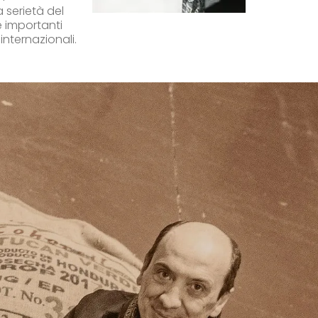
a serietà del
e importanti
internazionali.