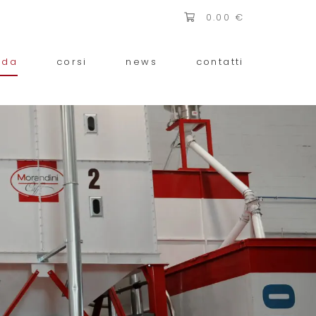
0.00
€
nda
corsi
news
contatti