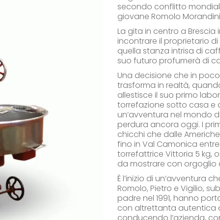
secondo conflitto mondiale
giovane Romolo Morandini 
La gita in centro a Brescia 
incontrare il proprietario d
quella stanza intrisa di ca
suo futuro profumerà di ca
Una decisione che in poco
trasforma in realtà, quan
allestisce il suo primo labo
torrefazione sotto casa e d
un’avventura nel mondo d
perdura ancora oggi. I prim
chicchi che dalle Americh
fino in Val Camonica entre
torrefattrice Vittoria 5 kg, 
da mostrare con orgoglio ai
È l’inizio di un’avventura che
Romolo, Pietro e Vigilio, sub
padre nel 1991, hanno port
con altrettanta autentica
conducendo l’azienda, co