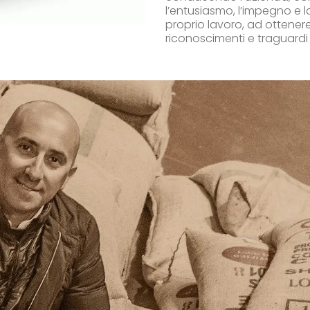
l’entusiasmo, l’impegno e l
proprio lavoro, ad ottener
riconoscimenti e traguardi 